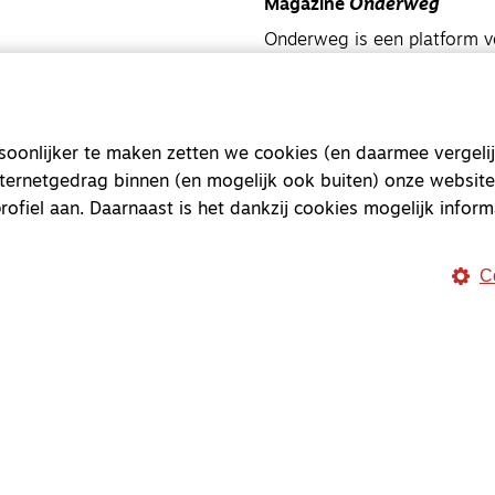
Magazine
Onderweg
Onderweg is een platform v
onderweg, in het bijzonder
Magazine
Onderweg
onlijker te maken zetten we cookies (en daarmee vergelij
Kvk-nummer 33277063
nternetgedrag binnen (en mogelijk ook buiten) onze website
NL46 INGB 0117 5827 86
rofiel aan. Daarnaast is het dankzij cookies mogelijk inform
info@onderwegonline.nl
C