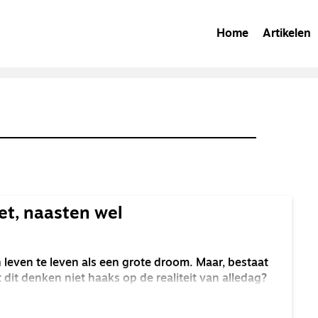
Home
Artikelen
t, naasten wel
 leven te leven als een grote droom. Maar, bestaat
 dit denken niet haaks op de realiteit van alledag?