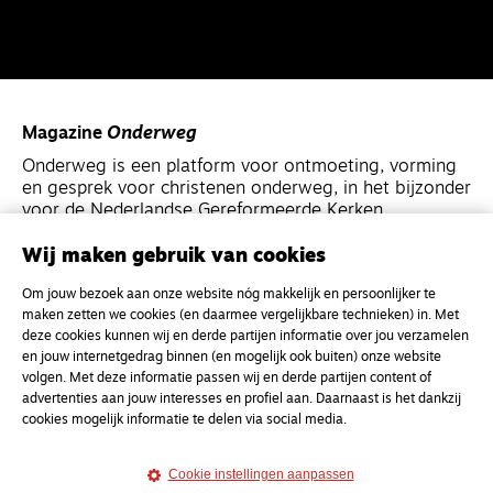
Magazine
Onderweg
Onderweg is een platform voor ontmoeting, vorming
en gesprek voor christenen onderweg, in het bijzonder
voor de Nederlandse Gereformeerde Kerken.
Wij maken gebruik van cookies
Magazine
Onderweg
Om jouw bezoek aan onze website nóg makkelijk en persoonlijker te
Kvk-nummer 33277063
maken zetten we cookies (en daarmee vergelijkbare technieken) in. Met
NL46 INGB 0117 5827 86
deze cookies kunnen wij en derde partijen informatie over jou verzamelen
en jouw internetgedrag binnen (en mogelijk ook buiten) onze website
info@onderwegonline.nl
volgen. Met deze informatie passen wij en derde partijen content of
advertenties aan jouw interesses en profiel aan. Daarnaast is het dankzij
cookies mogelijk informatie te delen via social media.
Cookie instellingen aanpassen