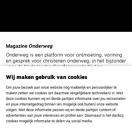
Magazine
Onderweg
Onderweg is een platform voor ontmoeting, vorming
en gesprek voor christenen onderweg, in het bijzonder
voor de Nederlandse Gereformeerde Kerken.
Wij maken gebruik van cookies
Magazine
Onderweg
Om jouw bezoek aan onze website nóg makkelijk en persoonlijker te
Kvk-nummer 33277063
maken zetten we cookies (en daarmee vergelijkbare technieken) in. Met
deze cookies kunnen wij en derde partijen informatie over jou verzamelen
NL46 INGB 0117 5827 86
en jouw internetgedrag binnen (en mogelijk ook buiten) onze website
info@onderwegonline.nl
volgen. Met deze informatie passen wij en derde partijen content of
advertenties aan jouw interesses en profiel aan. Daarnaast is het dankzij
cookies mogelijk informatie te delen via social media.