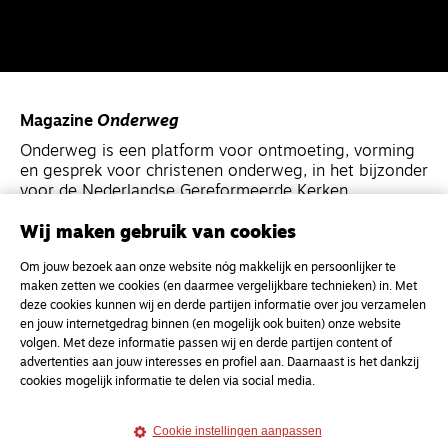
Magazine
Onderweg
Onderweg is een platform voor ontmoeting, vorming
en gesprek voor christenen onderweg, in het bijzonder
voor de Nederlandse Gereformeerde Kerken.
Wij maken gebruik van cookies
Magazine
Onderweg
Om jouw bezoek aan onze website nóg makkelijk en persoonlijker te
Kvk-nummer 33277063
maken zetten we cookies (en daarmee vergelijkbare technieken) in. Met
NL46 INGB 0117 5827 86
deze cookies kunnen wij en derde partijen informatie over jou verzamelen
en jouw internetgedrag binnen (en mogelijk ook buiten) onze website
info@onderwegonline.nl
volgen. Met deze informatie passen wij en derde partijen content of
advertenties aan jouw interesses en profiel aan. Daarnaast is het dankzij
cookies mogelijk informatie te delen via social media.
Cookie instellingen aanpassen