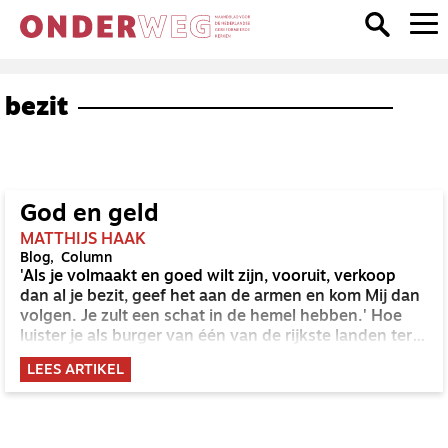
bezit
God en geld
MATTHIJS HAAK
Blog
Column
'Als je volmaakt en goed wilt zijn, vooruit, verkoop
dan al je bezit, geef het aan de armen en kom Mij dan
volgen. Je zult een schat in de hemel hebben.' Hoe
luister je als burger van één van de rijkste landen ter
wereld naar deze woorden van Jezus?
LEES ARTIKEL