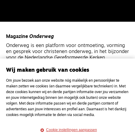
Magazine
Onderweg
Onderweg is een platform voor ontmoeting, vorming
en gesprek voor christenen onderweg, in het bijzonder
voor de Nederlandse Gereformeerde Kerken.
Wij maken gebruik van cookies
Magazine
Onderweg
Om jouw bezoek aan onze website nóg makkelijk en persoonlijker te
Kvk-nummer 33277063
maken zetten we cookies (en daarmee vergelijkbare technieken) in. Met
NL46 INGB 0117 5827 86
deze cookies kunnen wij en derde partijen informatie over jou verzamelen
en jouw internetgedrag binnen (en mogelijk ook buiten) onze website
info@onderwegonline.nl
volgen. Met deze informatie passen wij en derde partijen content of
advertenties aan jouw interesses en profiel aan. Daarnaast is het dankzij
cookies mogelijk informatie te delen via social media.
Cookie instellingen aanpassen