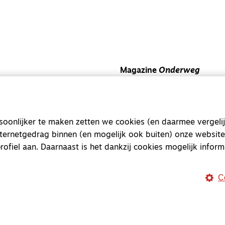
Magazine
Onderweg
Onderweg is een platform v
onderweg, in het bijzonder
onlijker te maken zetten we cookies (en daarmee vergelij
Magazine
Onderweg
nternetgedrag binnen (en mogelijk ook buiten) onze website
Kvk-nummer 33277063
rofiel aan. Daarnaast is het dankzij cookies mogelijk inform
NL46 INGB 0117 5827 86
info@onderwegonline.nl
C