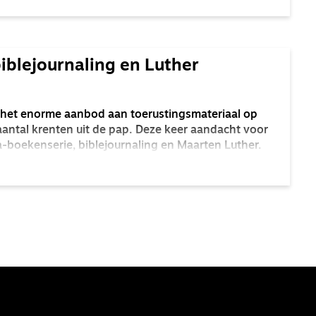
biblejournaling en Luther
it het enorme aanbod aan toerustingsmateriaal op
aantal krenten uit de pap. Deze keer aandacht voor
boekenserie, biblejournaling en Maarten Luther.