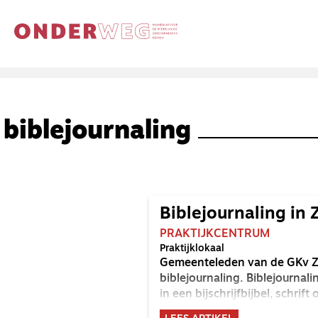
biblejournaling
Biblejournaling in
PRAKTIJKCENTRUM
Praktijklokaal
Gemeenteleden van de GKv Zui
biblejournaling. Biblejournal
in een bijschrijfbijbel, schrift 