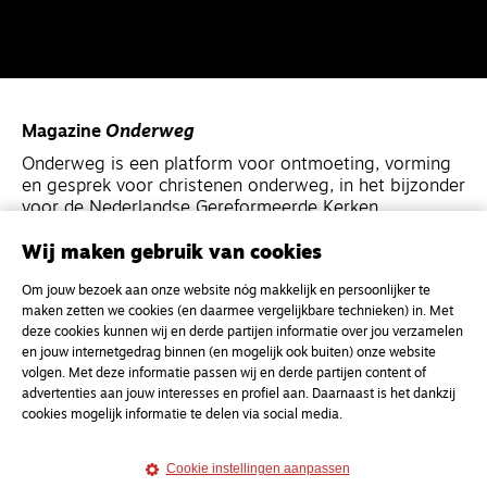
Magazine
Onderweg
Onderweg is een platform voor ontmoeting, vorming
en gesprek voor christenen onderweg, in het bijzonder
voor de Nederlandse Gereformeerde Kerken.
Wij maken gebruik van cookies
Magazine
Onderweg
Om jouw bezoek aan onze website nóg makkelijk en persoonlijker te
Kvk-nummer 33277063
maken zetten we cookies (en daarmee vergelijkbare technieken) in. Met
NL46 INGB 0117 5827 86
deze cookies kunnen wij en derde partijen informatie over jou verzamelen
en jouw internetgedrag binnen (en mogelijk ook buiten) onze website
info@onderwegonline.nl
volgen. Met deze informatie passen wij en derde partijen content of
advertenties aan jouw interesses en profiel aan. Daarnaast is het dankzij
cookies mogelijk informatie te delen via social media.
Cookie instellingen aanpassen