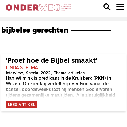
bijbelse gerechten
‘Proef hoe de Bijbel smaakt’
LINDA STELMA
Interview
Special 2022
Thema-artikelen
Han Wilmink is predikant in de Kruiskerk (PKN) in
Wezep. Op zondag vertelt hij over God vanaf de
kansel, doordeweeks laat hij mensen God ervaren
tijdens gezamenlijke maaltijden. ‘Alle zintuiglijkheid
verwijst naar God.’
LEES ARTIKEL