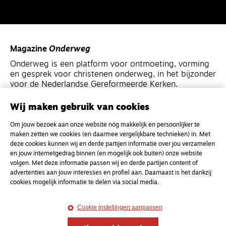
Magazine
Onderweg
Onderweg is een platform voor ontmoeting, vorming
en gesprek voor christenen onderweg, in het bijzonder
voor de Nederlandse Gereformeerde Kerken.
Wij maken gebruik van cookies
Magazine
Onderweg
Om jouw bezoek aan onze website nóg makkelijk en persoonlijker te
Kvk-nummer 33277063
maken zetten we cookies (en daarmee vergelijkbare technieken) in. Met
NL46 INGB 0117 5827 86
deze cookies kunnen wij en derde partijen informatie over jou verzamelen
en jouw internetgedrag binnen (en mogelijk ook buiten) onze website
info@onderwegonline.nl
volgen. Met deze informatie passen wij en derde partijen content of
advertenties aan jouw interesses en profiel aan. Daarnaast is het dankzij
cookies mogelijk informatie te delen via social media.
Cookie instellingen aanpassen