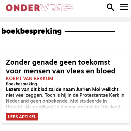
boekbespreking
Zonder genade geen toekomst
voor mensen van vlees en bloed
KOERT VAN BEKKUM
Boekbespreking
Lezers van dit blad zal de naam Jurrien Mol wellicht
niet veel zeggen. Toch is hij in de Protestantse Kerk in
Nederland geen onbekende. Mol studeerde in
Utrecht. Als predikant in diverse dorpen in Friesland
ging het studeren gewoon door, want hij
LEES ARTIKEL
promoveerde op een mooi proefschrift over de
verhouding tussen collectieve en individuele
verantwoordelijkheid in het Oude Testament. Hij is