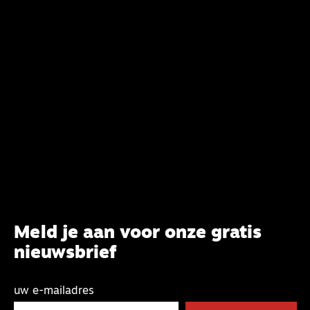
de opvoedwijsheden uit publicaties van Waterink, die
al tussen 1920 en 1960 werden gewaardeerd en nog
zeer relevant zijn voor vandaag de dag.
Meld je aan voor onze gratis
nieuwsbrief
uw e-mailadres