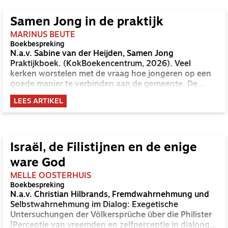
bovendien voorzitter van de Confessionele
Beweging, de in 2020 ontstane fusiebeweging van de
Samen Jong in de praktijk
Confessionele Vereniging (in de Nederlandse
MARINUS BEUTE
Hervormde Kerk) en het Confessioneel Gereformeerd
Boekbespreking
Beraad (in de Gereformeerde Kerken in Nederland).
N.a.v. Sabine van der Heijden, Samen Jong
Praktijkboek. (KokBoekencentrum, 2026). Veel
kerken worstelen met de vraag hoe jongeren op een
goede manier te verbinden aan de gemeente. De
vanzelfsprekendheid dat nieuwe generaties het
LEES ARTIKEL
stokje overnemen in de kerk is voorbij. Enerzijds
trekken jongeren naar kerken waarin met name
jongere generaties participeren, anderzijds haken
veel jongeren af. De meer traditionele kerken
vergrijzen daardoor nog harder. Dat bepaalde vormen
Israël, de Filistijnen en de enige
van kerk-zijn daarmee onder druk komen te staan, is
ware God
nog tot daaraan toe. Wat zorgelijker is, is dat
verschillende generaties binnen de kerk elkaar nog
MELLE OOSTERHUIS
Boekbespreking
minder ontmoeten. Het is precies dit veld van vragen
N.a.v. Christian Hilbrands, Fremdwahrnehmung und
waarin het netwerk Samen Jong al een tijdje opereert
Selbstwahrnehmung im Dialog: Exegetische
in Nederland.
Untersuchungen der Völkersprüche über die Philister
[Perceptie van vreemden en zelfperceptie in dialoog: