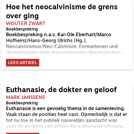
technische school en kon een preek met een
op.
duidelijke en warme stem uitstekend vertolken. Hij
Hoe het neocalvinisme de grens
zocht van tevoren waarschijnlijk in de kast in de
over ging
kerkenraadskamer uit de serie ‘Waarheid en Recht’
een mooie preek en bereidde dat ongetwijfeld thuis
WOUTER ZWART
Boekbespreking
voor. Of broeder Huisman ooit een handboek had
Boekbespreking n.a.v. Kai-Ole Eberhart/Marco
geraadpleegd, ik denk het niet. De toenmalige
Hofheinz/Hans-Georg Ulrichs (Hg.),
kerkgangers luisterden in de voormalige synagoge
Neocalvinismus/Neo-Calvinism: Formationen und
van Hoogeveen echter graag naar hem.
Vernetzungen einer transnationalen theologischen
Bewegung/Formations and Networks of a
LEES ARTIKEL
Transnational Theological Movement (Vandenhoeck
& Ruprecht, 2026).
Euthanasie, de dokter en geloof
MARK JANSSENS
Boekbespreking
Euthanasie is een gevoelig thema in de samenleving.
Vaak staan de posities heel vast. Opmerkelijk is dat er
tot nu toe in het publiek nauwelijks aandacht was
voor de ervaring van artsen die euthanasie uitvoeren.
In het onlangs verschenen boek Euthanasie en de