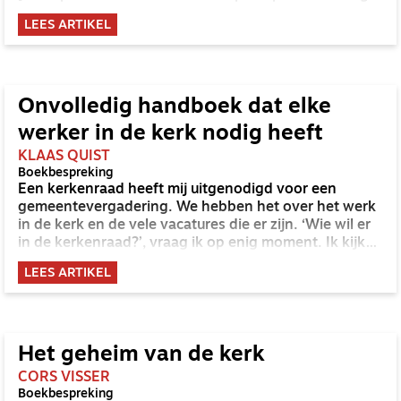
Een exegetisch onderzoek van de volkenprofetieën
LEES ARTIKEL
over de Filistijnen] (TUU 2025)
Onvolledig handboek dat elke
werker in de kerk nodig heeft
KLAAS QUIST
Boekbespreking
Een kerkenraad heeft mij uitgenodigd voor een
gemeentevergadering. We hebben het over het werk
in de kerk en de vele vacatures die er zijn. ‘Wie wil er
in de kerkenraad?’, vraag ik op enig moment. Ik kijk
de ruimte door en zie dat meer handen in de lucht
LEES ARTIKEL
gaan dan er vacatures zijn. Ik wil dansen van vreugde,
maar houd mij in. Maar waarom eigenlijk? Als - na
jaren van aanmodderen en indringend appelleren -
het weer lente wordt, is er toch alle reden voor een
vreugdedans?
Het geheim van de kerk
CORS VISSER
Boekbespreking