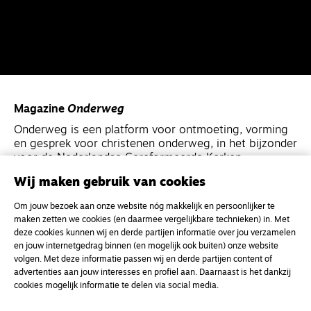
Magazine
Onderweg
Onderweg is een platform voor ontmoeting, vorming
en gesprek voor christenen onderweg, in het bijzonder
voor de Nederlandse Gereformeerde Kerken.
Wij maken gebruik van cookies
Magazine
Onderweg
Om jouw bezoek aan onze website nóg makkelijk en persoonlijker te
Kvk-nummer 33277063
maken zetten we cookies (en daarmee vergelijkbare technieken) in. Met
deze cookies kunnen wij en derde partijen informatie over jou verzamelen
NL46 INGB 0117 5827 86
en jouw internetgedrag binnen (en mogelijk ook buiten) onze website
info@onderwegonline.nl
volgen. Met deze informatie passen wij en derde partijen content of
advertenties aan jouw interesses en profiel aan. Daarnaast is het dankzij
cookies mogelijk informatie te delen via social media.