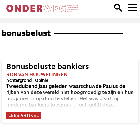
bonusbelust
Bonusbeluste bankiers
ROB VAN HOUWELINGEN
Achtergrond
Opinie
Tweeduizend jaar geleden waarschuwde Paulus de
rijken van deze wereld niet hoogmoedig te zijn en hun
hoop niet in rijkdom te stellen. Het was alsof hij
moderne bankiers toesprak... Toch geldt deze
boodschap niet alleen voor bankiers.
LEES ARTIKEL