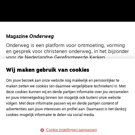
Magazine
Onderweg
Onderweg is een platform voor ontmoeting, vorming
en gesprek voor christenen onderweg, in het bijzonder
voor de Nederlandse Gereformeerde Kerken.
Wij maken gebruik van cookies
Magazine
Onderweg
Om jouw bezoek aan onze website nóg makkelijk en persoonlijker te
Kvk-nummer 33277063
maken zetten we cookies (en daarmee vergelijkbare technieken) in. Met
NL46 INGB 0117 5827 86
deze cookies kunnen wij en derde partijen informatie over jou verzamelen
en jouw internetgedrag binnen (en mogelijk ook buiten) onze website
info@onderwegonline.nl
volgen. Met deze informatie passen wij en derde partijen content of
advertenties aan jouw interesses en profiel aan. Daarnaast is het dankzij
cookies mogelijk informatie te delen via social media.
Cookie instellingen aanpassen