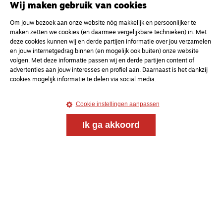
Wij maken gebruik van cookies
voor de Nederlandse Gereformeerde Kerken.
Om jouw bezoek aan onze website nóg makkelijk en persoonlijker te
maken zetten we cookies (en daarmee vergelijkbare technieken) in. Met
Magazine
Onderweg
deze cookies kunnen wij en derde partijen informatie over jou verzamelen
Kvk-nummer 33277063
en jouw internetgedrag binnen (en mogelijk ook buiten) onze website
volgen. Met deze informatie passen wij en derde partijen content of
NL46 INGB 0117 5827 86
advertenties aan jouw interesses en profiel aan. Daarnaast is het dankzij
info@onderwegonline.nl
cookies mogelijk informatie te delen via social media.
Cookie instellingen aanpassen
Ik ga akkoord
© 2021 - 2026 Magazine
Onderweg
Algemene voorwaarden
Webdesign:
Bredewold
Webdevelopment:
Giraffes4Zebras