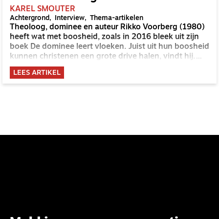
KAREL SMOUTER
Achtergrond
Interview
Thema-artikelen
Theoloog, dominee en auteur Rikko Voorberg (1980)
heeft wat met boosheid, zoals in 2016 bleek uit zijn
boek De dominee leert vloeken. Juist uit hun boosheid
kunnen christenen een grote drive halen, vindt hij.
'Woede moeten we leren koesteren.'
LEES ARTIKEL