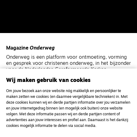
Magazine
Onderweg
Onderweg is een platform voor ontmoeting, vorming
en gesprek voor christenen onderweg, in het bijzonder
voor de Nederlandse Gereformeerde Kerken.
Wij maken gebruik van cookies
Magazine
Onderweg
Om jouw bezoek aan onze website nóg makkelijk en persoonlijker te
Kvk-nummer 33277063
maken zetten we cookies (en daarmee vergelijkbare technieken) in. Met
deze cookies kunnen wij en derde partijen informatie over jou verzamelen
NL46 INGB 0117 5827 86
en jouw internetgedrag binnen (en mogelijk ook buiten) onze website
info@onderwegonline.nl
volgen. Met deze informatie passen wij en derde partijen content of
advertenties aan jouw interesses en profiel aan. Daarnaast is het dankzij
cookies mogelijk informatie te delen via social media.