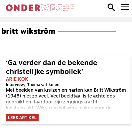
britt wikström
‘Ga verder dan de bekende
christelijke symboliek’
ARIE KOK
Interview
Thema-artikelen
Met beelden van kruizen en harten kan Britt Wikström
(1948) niet zo veel. Veel beeldtaal is te achteloos
gebruikt en daardoor zijn zeggingskracht
kwijtgeraakt. Wikström wil werk maken voor de
maatschappij en daar midden in staan, met beelden
LEES ARTIKEL
die warmte en gelijkwaardigheid uitdragen.