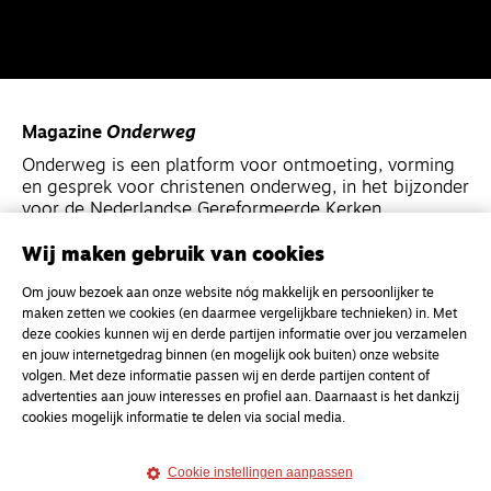
Magazine
Onderweg
Onderweg is een platform voor ontmoeting, vorming
en gesprek voor christenen onderweg, in het bijzonder
voor de Nederlandse Gereformeerde Kerken.
Wij maken gebruik van cookies
Magazine
Onderweg
Om jouw bezoek aan onze website nóg makkelijk en persoonlijker te
Kvk-nummer 33277063
maken zetten we cookies (en daarmee vergelijkbare technieken) in. Met
NL46 INGB 0117 5827 86
deze cookies kunnen wij en derde partijen informatie over jou verzamelen
en jouw internetgedrag binnen (en mogelijk ook buiten) onze website
info@onderwegonline.nl
volgen. Met deze informatie passen wij en derde partijen content of
advertenties aan jouw interesses en profiel aan. Daarnaast is het dankzij
cookies mogelijk informatie te delen via social media.
Cookie instellingen aanpassen