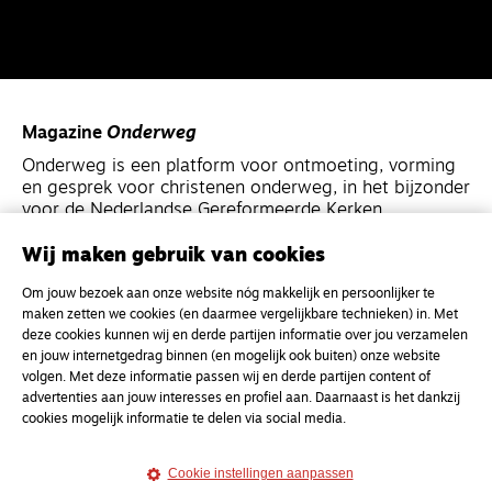
Magazine
Onderweg
Onderweg is een platform voor ontmoeting, vorming
en gesprek voor christenen onderweg, in het bijzonder
voor de Nederlandse Gereformeerde Kerken.
Wij maken gebruik van cookies
Magazine
Onderweg
Om jouw bezoek aan onze website nóg makkelijk en persoonlijker te
Kvk-nummer 33277063
maken zetten we cookies (en daarmee vergelijkbare technieken) in. Met
NL46 INGB 0117 5827 86
deze cookies kunnen wij en derde partijen informatie over jou verzamelen
en jouw internetgedrag binnen (en mogelijk ook buiten) onze website
info@onderwegonline.nl
volgen. Met deze informatie passen wij en derde partijen content of
advertenties aan jouw interesses en profiel aan. Daarnaast is het dankzij
cookies mogelijk informatie te delen via social media.
Cookie instellingen aanpassen