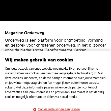
Magazine
Onderweg
Onderweg is een platform voor ontmoeting, vorming
en gesprek voor christenen onderweg, in het bijzonder
voor de Nederlandse Gereformeerde Kerken.
Wij maken gebruik van cookies
Magazine
Onderweg
Om jouw bezoek aan onze website nóg makkelijk en persoonlijker te
Kvk-nummer 33277063
maken zetten we cookies (en daarmee vergelijkbare technieken) in. Met
NL46 INGB 0117 5827 86
deze cookies kunnen wij en derde partijen informatie over jou verzamelen
en jouw internetgedrag binnen (en mogelijk ook buiten) onze website
info@onderwegonline.nl
volgen. Met deze informatie passen wij en derde partijen content of
advertenties aan jouw interesses en profiel aan. Daarnaast is het dankzij
cookies mogelijk informatie te delen via social media.
Cookie instellingen aanpassen