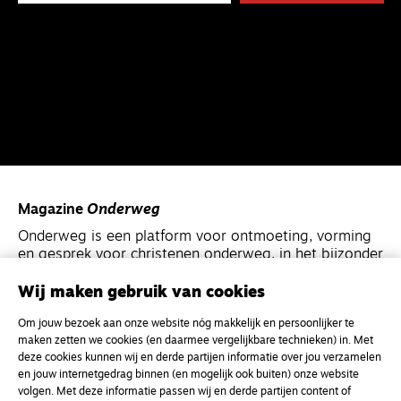
Magazine
Onderweg
Onderweg is een platform voor ontmoeting, vorming
en gesprek voor christenen onderweg, in het bijzonder
voor de Nederlandse Gereformeerde Kerken.
Wij maken gebruik van cookies
Magazine
Onderweg
Om jouw bezoek aan onze website nóg makkelijk en persoonlijker te
maken zetten we cookies (en daarmee vergelijkbare technieken) in. Met
Kvk-nummer 33277063
deze cookies kunnen wij en derde partijen informatie over jou verzamelen
NL46 INGB 0117 5827 86
en jouw internetgedrag binnen (en mogelijk ook buiten) onze website
volgen. Met deze informatie passen wij en derde partijen content of
info@onderwegonline.nl