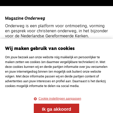
Magazine
Onderweg
Onderweg is een platform voor ontmoeting, vorming
en gesprek voor christenen onderweg, in het bijzonder
voor de Nederlandse Gereformeerde Kerken.
Wij maken gebruik van cookies
Magazine
Onderweg
Kvk-nummer 33277063
Om jouw bezoek aan onze website nóg makkelijk en persoonlijker te
maken zetten we cookies (en daarmee vergelijkbare technieken) in. Met
NL46 INGB 0117 5827 86
deze cookies kunnen wij en derde partijen informatie over jou verzamelen
info@onderwegonline.nl
en jouw internetgedrag binnen (en mogelijk ook buiten) onze website
volgen. Met deze informatie passen wij en derde partijen content of
advertenties aan jouw interesses en profiel aan. Daarnaast is het dankzij
cookies mogelijk informatie te delen via social media.
Cookie instellingen aanpassen
Ik ga akkoord