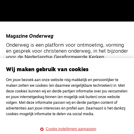
Magazine
Onderweg
Onderweg is een platform voor ontmoeting, vorming
en gesprek voor christenen onderweg, in het bijzonder
voor de Nederlandse Gereformeerde Kerken.
Wij maken gebruik van cookies
Magazine
Onderweg
Om jouw bezoek aan onze website nóg makkelijk en persoonlijker te
Kvk-nummer 33277063
maken zetten we cookies (en daarmee vergelijkbare technieken) in. Met
NL46 INGB 0117 5827 86
deze cookies kunnen wij en derde partijen informatie over jou verzamelen
en jouw internetgedrag binnen (en mogelijk ook buiten) onze website
info@onderwegonline.nl
volgen. Met deze informatie passen wij en derde partijen content of
advertenties aan jouw interesses en profiel aan. Daarnaast is het dankzij
cookies mogelijk informatie te delen via social media.
Cookie instellingen aanpassen