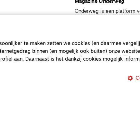
Magazine
Onderweg
Onderweg is een platform v
onderweg, in het bijzonder
Magazine
Onderweg
onlijker te maken zetten we cookies (en daarmee vergelij
Kvk-nummer 33277063
nternetgedrag binnen (en mogelijk ook buiten) onze website
NL46 INGB 0117 5827 86
rofiel aan. Daarnaast is het dankzij cookies mogelijk inform
info@onderwegonline.nl
C