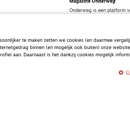
Magazine
Onderweg
Onderweg is een platform v
onderweg, in het bijzonder
Magazine
Onderweg
onlijker te maken zetten we cookies (en daarmee vergelij
Kvk-nummer 33277063
nternetgedrag binnen (en mogelijk ook buiten) onze website
NL46 INGB 0117 5827 86
rofiel aan. Daarnaast is het dankzij cookies mogelijk inform
info@onderwegonline.nl
C