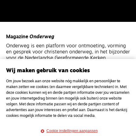
Magazine
Onderweg
Onderweg is een platform voor ontmoeting, vorming
en gesprek voor christenen onderweg, in het bijzonder
voor de Nederlandse Gereformeerde Kerken.
Wij maken gebruik van cookies
Magazine
Onderweg
Om jouw bezoek aan onze website nóg makkelijk en persoonlijker te
Kvk-nummer 33277063
maken zetten we cookies (en daarmee vergelijkbare technieken) in. Met
NL46 INGB 0117 5827 86
deze cookies kunnen wij en derde partijen informatie over jou verzamelen
en jouw internetgedrag binnen (en mogelijk ook buiten) onze website
info@onderwegonline.nl
volgen. Met deze informatie passen wij en derde partijen content of
advertenties aan jouw interesses en profiel aan. Daarnaast is het dankzij
cookies mogelijk informatie te delen via social media.
Cookie instellingen aanpassen