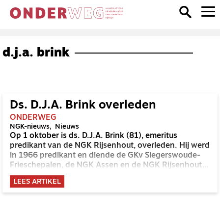
d.j.a. brink
Ds. D.J.A. Brink overleden
ONDERWEG
NGK-nieuws
Nieuws
Op 1 oktober is ds. D.J.A. Brink (81), emeritus
predikant van de NGK Rijsenhout, overleden. Hij werd
in 1966 predikant en diende de GKv Siegerswoude-
Frieschepalen, de NGK Assen en de NGK Rijsenhout,
toen nog Haarlemmermeer OZ.
LEES ARTIKEL