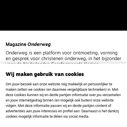
Magazine
Onderweg
Onderweg is een platform voor ontmoeting, vorming
en gesprek voor christenen onderweg, in het bijzonder
voor de Nederlandse Gereformeerde Kerken.
Wij maken gebruik van cookies
Magazine
Onderweg
Om jouw bezoek aan onze website nóg makkelijk en persoonlijker te
Kvk-nummer 33277063
maken zetten we cookies (en daarmee vergelijkbare technieken) in. Met
deze cookies kunnen wij en derde partijen informatie over jou verzamelen
NL46 INGB 0117 5827 86
en jouw internetgedrag binnen (en mogelijk ook buiten) onze website
info@onderwegonline.nl
volgen. Met deze informatie passen wij en derde partijen content of
advertenties aan jouw interesses en profiel aan. Daarnaast is het dankzij
cookies mogelijk informatie te delen via social media.