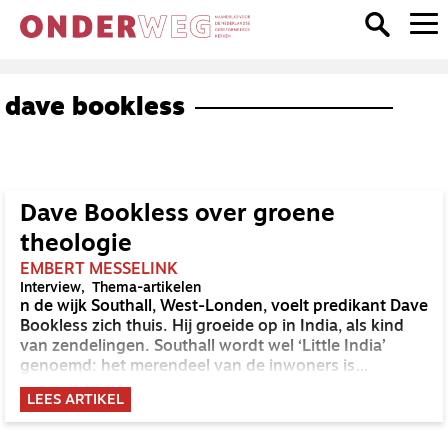
dave bookless
Dave Bookless over groene
theologie
EMBERT MESSELINK
Interview
Thema-artikelen
n de wijk Southall, West-Londen, voelt predikant Dave
Bookless zich thuis. Hij groeide op in India, als kind
van zendelingen. Southall wordt wel ‘Little India’
genoemd: het merendeel van de inwoners is
afkomstig uit India. Hier ontdekte hij wat het is om je
LEES ARTIKEL
roeping te vinden in de lokale gemeenschap, op de
plek waar je woont. Te midden van beton, drukte en
eindeloos autoverkeer werkte hij er aan