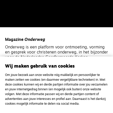
Magazine
Onderweg
Onderweg is een platform voor ontmoeting, vorming
en gesprek voor christenen onderweg, in het bijzonder
voor de Nederlandse Gereformeerde Kerken.
Wij maken gebruik van cookies
Magazine
Onderweg
Om jouw bezoek aan onze website nóg makkelijk en persoonlijker te
Kvk-nummer 33277063
maken zetten we cookies (en daarmee vergelijkbare technieken) in. Met
deze cookies kunnen wij en derde partijen informatie over jou verzamelen
NL46 INGB 0117 5827 86
en jouw internetgedrag binnen (en mogelijk ook buiten) onze website
info@onderwegonline.nl
volgen. Met deze informatie passen wij en derde partijen content of
advertenties aan jouw interesses en profiel aan. Daarnaast is het dankzij
cookies mogelijk informatie te delen via social media.