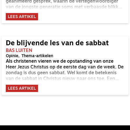
geanimeerd gesprek, waarin de vertegenwoordiger
van de jongste generatie soms met verbaasde blikken
aanhoort hoe het er vroeger aan toeging op zondag.
LEES ARTIKEL
‘Mocht je zelfs niet breien?!’
De blijvende les van de sabbat
BAS LUITEN
Opinie
Thema-artikelen
Als christenen vieren we de opstanding van onze
Heer Jezus Christus op de eerste dag van de week. De
zondag is dus geen sabbat. Wel komt de betekenis
van de sabbat in Christus nieuw naar ons toe. Een
bezinning van Bas Luiten op de rustdag.
LEES ARTIKEL