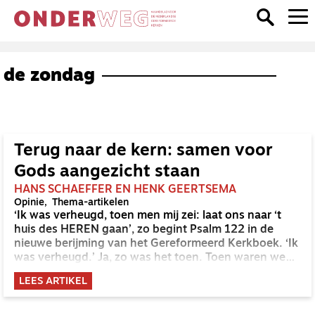
de zondag
Terug naar de kern: samen voor
Gods aangezicht staan
HANS SCHAEFFER EN HENK GEERTSEMA
Opinie
Thema-artikelen
‘Ik was verheugd, toen men mij zei: laat ons naar ‘t
huis des HEREN gaan’, zo begint Psalm 122 in de
nieuwe berijming van het Gereformeerd Kerkboek. ‘Ik
was verheugd.’ Ja, zo was het toen. Toen waren we
kennelijk blij om naar de kerk te gaan. In ieder geval
LEES ARTIKEL
zongen we het met enige regelmaat. Nu is dat wel
anders.