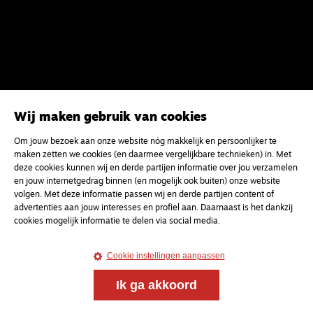
Wij maken gebruik van cookies
Om jouw bezoek aan onze website nóg makkelijk en persoonlijker te
Magazine
Onderweg
maken zetten we cookies (en daarmee vergelijkbare technieken) in. Met
deze cookies kunnen wij en derde partijen informatie over jou verzamelen
Onderweg is een platform voor ontmoeting, vorming
en jouw internetgedrag binnen (en mogelijk ook buiten) onze website
en gesprek voor christenen onderweg, in het bijzonder
volgen. Met deze informatie passen wij en derde partijen content of
voor de Nederlandse Gereformeerde Kerken.
advertenties aan jouw interesses en profiel aan. Daarnaast is het dankzij
cookies mogelijk informatie te delen via social media.
Magazine
Onderweg
Cookie instellingen aanpassen
Kvk-nummer 33277063
NL46 INGB 0117 5827 86
Ik ga akkoord
info@onderwegonline.nl