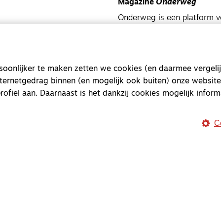
Magazine
Onderweg
Onderweg is een platform v
onderweg, in het bijzonder
Magazine
Onderweg
onlijker te maken zetten we cookies (en daarmee vergelij
Kvk-nummer 33277063
nternetgedrag binnen (en mogelijk ook buiten) onze website
NL46 INGB 0117 5827 86
rofiel aan. Daarnaast is het dankzij cookies mogelijk inform
info@onderwegonline.nl
C