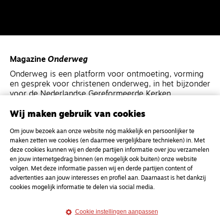
Magazine
Onderweg
Onderweg is een platform voor ontmoeting, vorming
en gesprek voor christenen onderweg, in het bijzonder
voor de Nederlandse Gereformeerde Kerken.
Wij maken gebruik van cookies
Magazine
Onderweg
Om jouw bezoek aan onze website nóg makkelijk en persoonlijker te
Kvk-nummer 33277063
maken zetten we cookies (en daarmee vergelijkbare technieken) in. Met
NL46 INGB 0117 5827 86
deze cookies kunnen wij en derde partijen informatie over jou verzamelen
en jouw internetgedrag binnen (en mogelijk ook buiten) onze website
info@onderwegonline.nl
volgen. Met deze informatie passen wij en derde partijen content of
advertenties aan jouw interesses en profiel aan. Daarnaast is het dankzij
cookies mogelijk informatie te delen via social media.
Cookie instellingen aanpassen