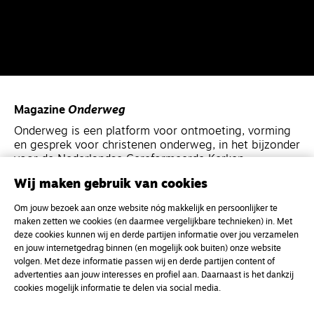
Magazine
Onderweg
Onderweg is een platform voor ontmoeting, vorming
en gesprek voor christenen onderweg, in het bijzonder
voor de Nederlandse Gereformeerde Kerken.
Wij maken gebruik van cookies
Magazine
Onderweg
Om jouw bezoek aan onze website nóg makkelijk en persoonlijker te
Kvk-nummer 33277063
maken zetten we cookies (en daarmee vergelijkbare technieken) in. Met
deze cookies kunnen wij en derde partijen informatie over jou verzamelen
NL46 INGB 0117 5827 86
en jouw internetgedrag binnen (en mogelijk ook buiten) onze website
info@onderwegonline.nl
volgen. Met deze informatie passen wij en derde partijen content of
advertenties aan jouw interesses en profiel aan. Daarnaast is het dankzij
cookies mogelijk informatie te delen via social media.