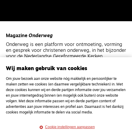
Magazine
Onderweg
Onderweg is een platform voor ontmoeting, vorming
en gesprek voor christenen onderweg, in het bijzonder
voor de Nederlandse Gereformeerde Kerken.
Wij maken gebruik van cookies
Magazine
Onderweg
Om jouw bezoek aan onze website nóg makkelijk en persoonlijker te
Kvk-nummer 33277063
maken zetten we cookies (en daarmee vergelijkbare technieken) in. Met
NL46 INGB 0117 5827 86
deze cookies kunnen wij en derde partijen informatie over jou verzamelen
en jouw internetgedrag binnen (en mogelijk ook buiten) onze website
info@onderwegonline.nl
volgen. Met deze informatie passen wij en derde partijen content of
advertenties aan jouw interesses en profiel aan. Daarnaast is het dankzij
cookies mogelijk informatie te delen via social media.
Cookie instellingen aanpassen