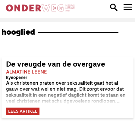
hooglied
De vreugde van de overgave
ALMATINE LEENE
Eyeopener
Als christenen praten over seksualiteit gaat het al
gauw over wat wel en niet mag. Dit zorgt ervoor dat
seksualiteit in een negatief daglicht komt te staan en
veel christenen met schuldgevoelens rondlopen.
Opvallend genoeg is de Bijbel veel positiever over
LEES ARTIKEL
seksualiteit. Van deze tekst in Hooglied druipt de
erotiek af.