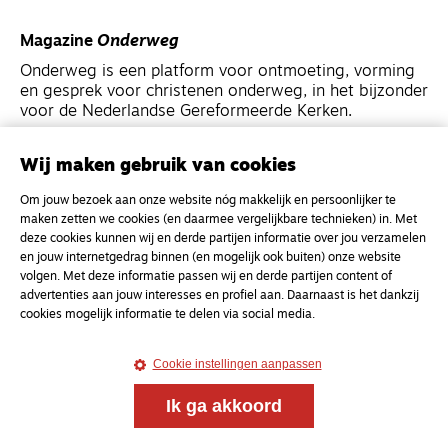
Magazine
Onderweg
Onderweg is een platform voor ontmoeting, vorming
en gesprek voor christenen onderweg, in het bijzonder
voor de Nederlandse Gereformeerde Kerken.
Magazine
Onderweg
Wij maken gebruik van cookies
Kvk-nummer 33277063
Om jouw bezoek aan onze website nóg makkelijk en persoonlijker te
maken zetten we cookies (en daarmee vergelijkbare technieken) in. Met
NL46 INGB 0117 5827 86
deze cookies kunnen wij en derde partijen informatie over jou verzamelen
info@onderwegonline.nl
en jouw internetgedrag binnen (en mogelijk ook buiten) onze website
volgen. Met deze informatie passen wij en derde partijen content of
advertenties aan jouw interesses en profiel aan. Daarnaast is het dankzij
cookies mogelijk informatie te delen via social media.
Cookie instellingen aanpassen
Ik ga akkoord