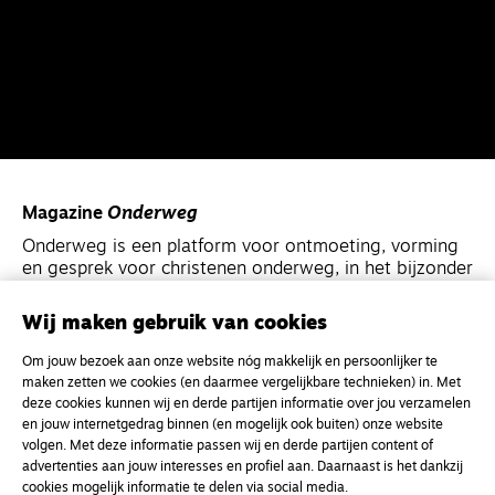
Magazine
Onderweg
Onderweg is een platform voor ontmoeting, vorming
en gesprek voor christenen onderweg, in het bijzonder
voor de Nederlandse Gereformeerde Kerken.
Wij maken gebruik van cookies
Magazine
Onderweg
Om jouw bezoek aan onze website nóg makkelijk en persoonlijker te
Kvk-nummer 33277063
maken zetten we cookies (en daarmee vergelijkbare technieken) in. Met
deze cookies kunnen wij en derde partijen informatie over jou verzamelen
NL46 INGB 0117 5827 86
en jouw internetgedrag binnen (en mogelijk ook buiten) onze website
volgen. Met deze informatie passen wij en derde partijen content of
info@onderwegonline.nl
advertenties aan jouw interesses en profiel aan. Daarnaast is het dankzij
cookies mogelijk informatie te delen via social media.