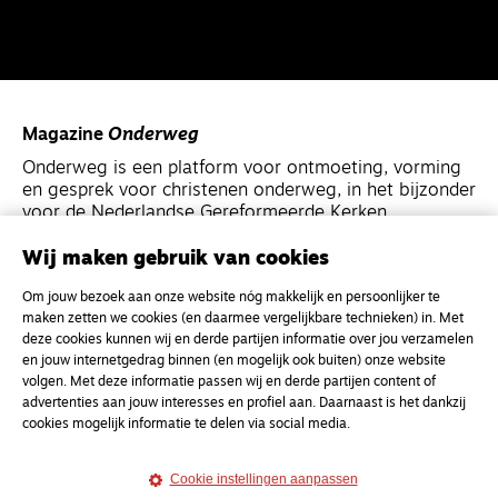
Magazine
Onderweg
Onderweg is een platform voor ontmoeting, vorming
en gesprek voor christenen onderweg, in het bijzonder
voor de Nederlandse Gereformeerde Kerken.
Wij maken gebruik van cookies
Magazine
Onderweg
Om jouw bezoek aan onze website nóg makkelijk en persoonlijker te
Kvk-nummer 33277063
maken zetten we cookies (en daarmee vergelijkbare technieken) in. Met
NL46 INGB 0117 5827 86
deze cookies kunnen wij en derde partijen informatie over jou verzamelen
en jouw internetgedrag binnen (en mogelijk ook buiten) onze website
info@onderwegonline.nl
volgen. Met deze informatie passen wij en derde partijen content of
advertenties aan jouw interesses en profiel aan. Daarnaast is het dankzij
cookies mogelijk informatie te delen via social media.
Cookie instellingen aanpassen