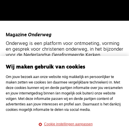
Magazine
Onderweg
Onderweg is een platform voor ontmoeting, vorming
en gesprek voor christenen onderweg, in het bijzonder
voor de Nederlandse Gereformeerde Kerken.
Wij maken gebruik van cookies
Magazine
Onderweg
Om jouw bezoek aan onze website nóg makkelijk en persoonlijker te
Kvk-nummer 33277063
maken zetten we cookies (en daarmee vergelijkbare technieken) in. Met
NL46 INGB 0117 5827 86
deze cookies kunnen wij en derde partijen informatie over jou verzamelen
en jouw internetgedrag binnen (en mogelijk ook buiten) onze website
info@onderwegonline.nl
volgen. Met deze informatie passen wij en derde partijen content of
advertenties aan jouw interesses en profiel aan. Daarnaast is het dankzij
cookies mogelijk informatie te delen via social media.
Cookie instellingen aanpassen