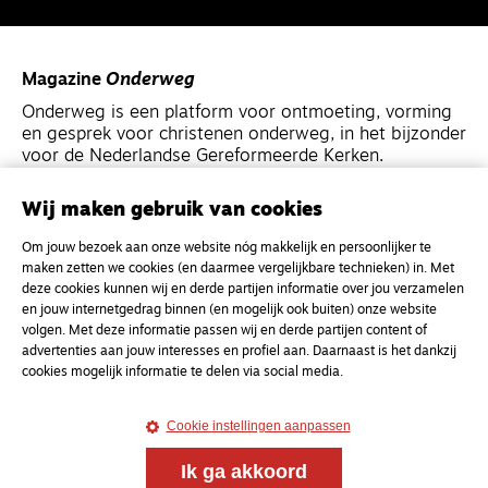
Magazine
Onderweg
Onderweg is een platform voor ontmoeting, vorming
en gesprek voor christenen onderweg, in het bijzonder
voor de Nederlandse Gereformeerde Kerken.
Wij maken gebruik van cookies
Magazine
Onderweg
Kvk-nummer 33277063
Om jouw bezoek aan onze website nóg makkelijk en persoonlijker te
maken zetten we cookies (en daarmee vergelijkbare technieken) in. Met
NL46 INGB 0117 5827 86
deze cookies kunnen wij en derde partijen informatie over jou verzamelen
info@onderwegonline.nl
en jouw internetgedrag binnen (en mogelijk ook buiten) onze website
volgen. Met deze informatie passen wij en derde partijen content of
advertenties aan jouw interesses en profiel aan. Daarnaast is het dankzij
cookies mogelijk informatie te delen via social media.
Cookie instellingen aanpassen
Ik ga akkoord