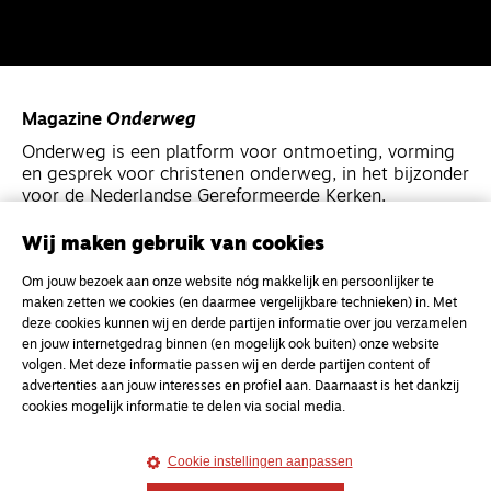
Magazine
Onderweg
Onderweg is een platform voor ontmoeting, vorming
en gesprek voor christenen onderweg, in het bijzonder
voor de Nederlandse Gereformeerde Kerken.
Wij maken gebruik van cookies
Magazine
Onderweg
Om jouw bezoek aan onze website nóg makkelijk en persoonlijker te
Kvk-nummer 33277063
maken zetten we cookies (en daarmee vergelijkbare technieken) in. Met
NL46 INGB 0117 5827 86
deze cookies kunnen wij en derde partijen informatie over jou verzamelen
en jouw internetgedrag binnen (en mogelijk ook buiten) onze website
info@onderwegonline.nl
volgen. Met deze informatie passen wij en derde partijen content of
advertenties aan jouw interesses en profiel aan. Daarnaast is het dankzij
cookies mogelijk informatie te delen via social media.
Cookie instellingen aanpassen