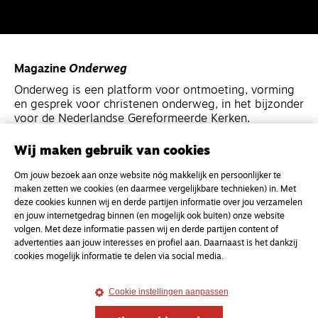
Magazine
Onderweg
Onderweg is een platform voor ontmoeting, vorming
en gesprek voor christenen onderweg, in het bijzonder
voor de Nederlandse Gereformeerde Kerken.
Wij maken gebruik van cookies
Magazine
Onderweg
Om jouw bezoek aan onze website nóg makkelijk en persoonlijker te
Kvk-nummer 33277063
maken zetten we cookies (en daarmee vergelijkbare technieken) in. Met
NL46 INGB 0117 5827 86
deze cookies kunnen wij en derde partijen informatie over jou verzamelen
en jouw internetgedrag binnen (en mogelijk ook buiten) onze website
info@onderwegonline.nl
volgen. Met deze informatie passen wij en derde partijen content of
advertenties aan jouw interesses en profiel aan. Daarnaast is het dankzij
cookies mogelijk informatie te delen via social media.
Cookie instellingen aanpassen