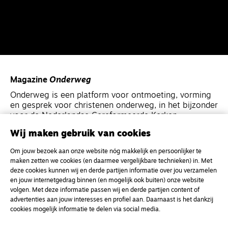
Magazine
Onderweg
Onderweg is een platform voor ontmoeting, vorming
en gesprek voor christenen onderweg, in het bijzonder
voor de Nederlandse Gereformeerde Kerken.
Wij maken gebruik van cookies
Magazine
Onderweg
Om jouw bezoek aan onze website nóg makkelijk en persoonlijker te
Kvk-nummer 33277063
maken zetten we cookies (en daarmee vergelijkbare technieken) in. Met
deze cookies kunnen wij en derde partijen informatie over jou verzamelen
NL46 INGB 0117 5827 86
en jouw internetgedrag binnen (en mogelijk ook buiten) onze website
info@onderwegonline.nl
volgen. Met deze informatie passen wij en derde partijen content of
advertenties aan jouw interesses en profiel aan. Daarnaast is het dankzij
cookies mogelijk informatie te delen via social media.