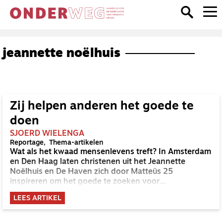
jeannette noëlhuis
Zij helpen anderen het goede te
doen
SJOERD WIELENGA
Reportage
Thema-artikelen
Wat als het kwaad mensenlevens treft? In Amsterdam
en Den Haag laten christenen uit het Jeannette
Noëlhuis en De Haven zich door Matteüs 25
inspireren om het goede te zoeken voor
veerkrachtige mensen in nood. ‘We brengen Jezus
LEES ARTIKEL
niet naar de mensen, maar denken in de mensen
Jezus te zien.’