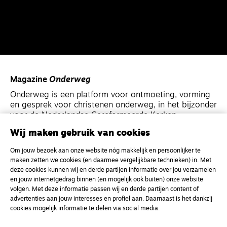
Magazine
Onderweg
Onderweg is een platform voor ontmoeting, vorming
en gesprek voor christenen onderweg, in het bijzonder
voor de Nederlandse Gereformeerde Kerken.
Wij maken gebruik van cookies
Magazine
Onderweg
Om jouw bezoek aan onze website nóg makkelijk en persoonlijker te
Kvk-nummer 33277063
maken zetten we cookies (en daarmee vergelijkbare technieken) in. Met
deze cookies kunnen wij en derde partijen informatie over jou verzamelen
NL46 INGB 0117 5827 86
en jouw internetgedrag binnen (en mogelijk ook buiten) onze website
info@onderwegonline.nl
volgen. Met deze informatie passen wij en derde partijen content of
advertenties aan jouw interesses en profiel aan. Daarnaast is het dankzij
cookies mogelijk informatie te delen via social media.