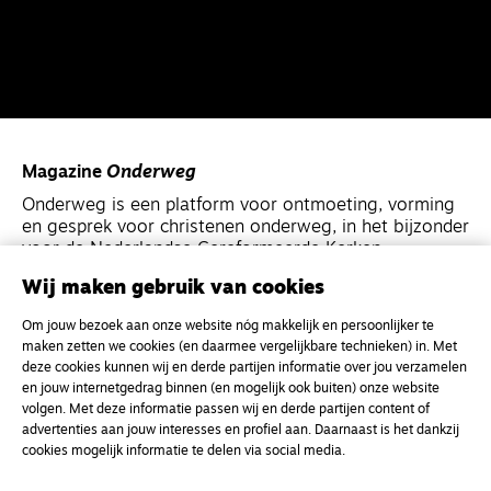
Magazine
Onderweg
Onderweg is een platform voor ontmoeting, vorming
en gesprek voor christenen onderweg, in het bijzonder
voor de Nederlandse Gereformeerde Kerken.
Wij maken gebruik van cookies
Magazine
Onderweg
Om jouw bezoek aan onze website nóg makkelijk en persoonlijker te
Kvk-nummer 33277063
maken zetten we cookies (en daarmee vergelijkbare technieken) in. Met
deze cookies kunnen wij en derde partijen informatie over jou verzamelen
NL46 INGB 0117 5827 86
en jouw internetgedrag binnen (en mogelijk ook buiten) onze website
info@onderwegonline.nl
volgen. Met deze informatie passen wij en derde partijen content of
advertenties aan jouw interesses en profiel aan. Daarnaast is het dankzij
cookies mogelijk informatie te delen via social media.