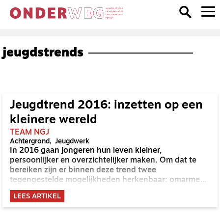
jeugdstrends
Jeugdtrend 2016: inzetten op een
kleinere wereld
TEAM NGJ
Achtergrond
Jeugdwerk
In 2016 gaan jongeren hun leven kleiner,
persoonlijker en overzichtelijker maken. Om dat te
bereiken zijn er binnen deze trend twee
tegengestelde mogelijkheden herkenbaar: omarmen
of buitensluiten. Zo wordt er voor personen en ideeën
LEES ARTIKEL
die de wereld overzichtelijker en rijker maken ruimte
gemaakt. En alles wat dat niet doet, wordt
buitengesloten.