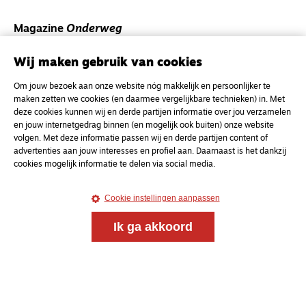
Magazine
Onderweg
Onderweg is een platform voor ontmoeting, vorming
Wij maken gebruik van cookies
en gesprek voor christenen onderweg, in het bijzonder
voor de Nederlandse Gereformeerde Kerken.
Om jouw bezoek aan onze website nóg makkelijk en persoonlijker te
maken zetten we cookies (en daarmee vergelijkbare technieken) in. Met
Magazine
Onderweg
deze cookies kunnen wij en derde partijen informatie over jou verzamelen
en jouw internetgedrag binnen (en mogelijk ook buiten) onze website
Kvk-nummer 33277063
volgen. Met deze informatie passen wij en derde partijen content of
advertenties aan jouw interesses en profiel aan. Daarnaast is het dankzij
NL46 INGB 0117 5827 86
cookies mogelijk informatie te delen via social media.
info@onderwegonline.nl
Cookie instellingen aanpassen
Ik ga akkoord