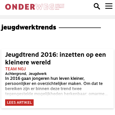
jeugdwerktrends
Jeugdtrend 2016: inzetten op een
kleinere wereld
TEAM NGJ
Achtergrond
Jeugdwerk
In 2016 gaan jongeren hun leven kleiner,
persoonlijker en overzichtelijker maken. Om dat te
bereiken zijn er binnen deze trend twee
tegengestelde mogelijkheden herkenbaar: omarmen
of buitensluiten. Zo wordt er voor personen en ideeën
LEES ARTIKEL
die de wereld overzichtelijker en rijker maken ruimte
gemaakt. En alles wat dat niet doet, wordt
buitengesloten.