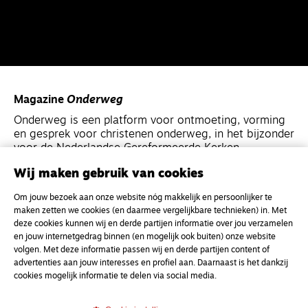
Magazine
Onderweg
Onderweg is een platform voor ontmoeting, vorming
en gesprek voor christenen onderweg, in het bijzonder
voor de Nederlandse Gereformeerde Kerken.
Wij maken gebruik van cookies
Magazine
Onderweg
Om jouw bezoek aan onze website nóg makkelijk en persoonlijker te
Kvk-nummer 33277063
maken zetten we cookies (en daarmee vergelijkbare technieken) in. Met
deze cookies kunnen wij en derde partijen informatie over jou verzamelen
NL46 INGB 0117 5827 86
en jouw internetgedrag binnen (en mogelijk ook buiten) onze website
info@onderwegonline.nl
volgen. Met deze informatie passen wij en derde partijen content of
advertenties aan jouw interesses en profiel aan. Daarnaast is het dankzij
cookies mogelijk informatie te delen via social media.