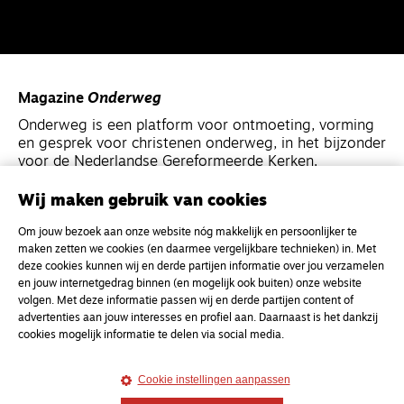
Magazine
Onderweg
Onderweg is een platform voor ontmoeting, vorming
en gesprek voor christenen onderweg, in het bijzonder
voor de Nederlandse Gereformeerde Kerken.
Wij maken gebruik van cookies
Magazine
Onderweg
Om jouw bezoek aan onze website nóg makkelijk en persoonlijker te
Kvk-nummer 33277063
maken zetten we cookies (en daarmee vergelijkbare technieken) in. Met
NL46 INGB 0117 5827 86
deze cookies kunnen wij en derde partijen informatie over jou verzamelen
en jouw internetgedrag binnen (en mogelijk ook buiten) onze website
info@onderwegonline.nl
volgen. Met deze informatie passen wij en derde partijen content of
advertenties aan jouw interesses en profiel aan. Daarnaast is het dankzij
cookies mogelijk informatie te delen via social media.
Cookie instellingen aanpassen