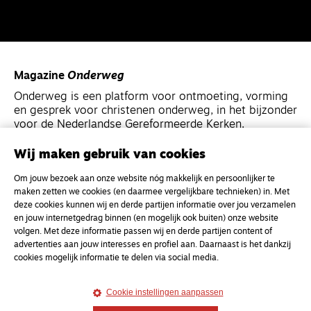
Magazine
Onderweg
Onderweg is een platform voor ontmoeting, vorming
en gesprek voor christenen onderweg, in het bijzonder
voor de Nederlandse Gereformeerde Kerken.
Wij maken gebruik van cookies
Magazine
Onderweg
Om jouw bezoek aan onze website nóg makkelijk en persoonlijker te
Kvk-nummer 33277063
maken zetten we cookies (en daarmee vergelijkbare technieken) in. Met
NL46 INGB 0117 5827 86
deze cookies kunnen wij en derde partijen informatie over jou verzamelen
en jouw internetgedrag binnen (en mogelijk ook buiten) onze website
info@onderwegonline.nl
volgen. Met deze informatie passen wij en derde partijen content of
advertenties aan jouw interesses en profiel aan. Daarnaast is het dankzij
cookies mogelijk informatie te delen via social media.
Cookie instellingen aanpassen