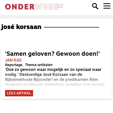
josé korsaan
‘Samen geloven? Gewoon doen!’
JAN KAS
Reportage
Thema-artikelen
‘Doe zo gewoon waar mogelijk en zo speciaal waar
nodig.’ Deskundige José Korsaan van de
Bijbelmethode Bijzonder! en de predikanten Rein
Hoekstra en Maurits Oldenhuis vertellen over inclusief
kerk zijn in de praktijk.
LEES ARTIKEL