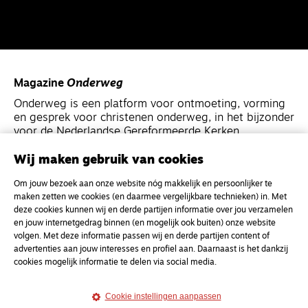
Magazine
Onderweg
Onderweg is een platform voor ontmoeting, vorming
en gesprek voor christenen onderweg, in het bijzonder
voor de Nederlandse Gereformeerde Kerken.
Wij maken gebruik van cookies
Magazine
Onderweg
Om jouw bezoek aan onze website nóg makkelijk en persoonlijker te
Kvk-nummer 33277063
maken zetten we cookies (en daarmee vergelijkbare technieken) in. Met
NL46 INGB 0117 5827 86
deze cookies kunnen wij en derde partijen informatie over jou verzamelen
en jouw internetgedrag binnen (en mogelijk ook buiten) onze website
info@onderwegonline.nl
volgen. Met deze informatie passen wij en derde partijen content of
advertenties aan jouw interesses en profiel aan. Daarnaast is het dankzij
cookies mogelijk informatie te delen via social media.
Cookie instellingen aanpassen