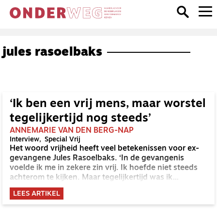
jules rasoelbaks
‘Ik ben een vrij mens, maar worstel
tegelijkertijd nog steeds’
ANNEMARIE VAN DEN BERG-NAP
Interview
Special Vrij
Het woord vrijheid heeft veel betekenissen voor ex-
gevangene Jules Rasoelbaks. ‘In de gevangenis
voelde ik me in zekere zin vrij. Ik hoefde niet steeds
achterom te kijken. Maar tegelijkertijd was ik
gevangen in verslavingen en trauma’s.’ Nu voelt Jules
LEES ARTIKEL
zich een vrij mens, maar wel eentje met littekens.