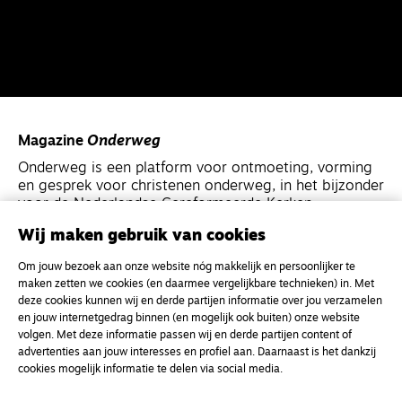
Magazine
Onderweg
Onderweg is een platform voor ontmoeting, vorming
en gesprek voor christenen onderweg, in het bijzonder
voor de Nederlandse Gereformeerde Kerken.
Wij maken gebruik van cookies
Magazine
Onderweg
Om jouw bezoek aan onze website nóg makkelijk en persoonlijker te
Kvk-nummer 33277063
maken zetten we cookies (en daarmee vergelijkbare technieken) in. Met
deze cookies kunnen wij en derde partijen informatie over jou verzamelen
NL46 INGB 0117 5827 86
en jouw internetgedrag binnen (en mogelijk ook buiten) onze website
info@onderwegonline.nl
volgen. Met deze informatie passen wij en derde partijen content of
advertenties aan jouw interesses en profiel aan. Daarnaast is het dankzij
cookies mogelijk informatie te delen via social media.