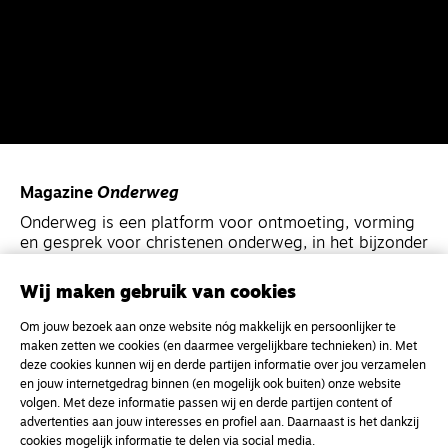
Magazine
Onderweg
Onderweg is een platform voor ontmoeting, vorming
en gesprek voor christenen onderweg, in het bijzonder
voor de Nederlandse Gereformeerde Kerken.
Wij maken gebruik van cookies
Magazine
Onderweg
Om jouw bezoek aan onze website nóg makkelijk en persoonlijker te
Kvk-nummer 33277063
maken zetten we cookies (en daarmee vergelijkbare technieken) in. Met
deze cookies kunnen wij en derde partijen informatie over jou verzamelen
NL46 INGB 0117 5827 86
en jouw internetgedrag binnen (en mogelijk ook buiten) onze website
volgen. Met deze informatie passen wij en derde partijen content of
info@onderwegonline.nl
advertenties aan jouw interesses en profiel aan. Daarnaast is het dankzij
cookies mogelijk informatie te delen via social media.