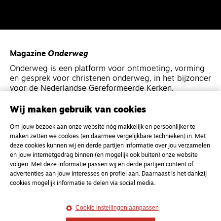
Magazine
Onderweg
Onderweg is een platform voor ontmoeting, vorming
en gesprek voor christenen onderweg, in het bijzonder
voor de Nederlandse Gereformeerde Kerken.
Wij maken gebruik van cookies
Magazine
Onderweg
Om jouw bezoek aan onze website nóg makkelijk en persoonlijker te
Kvk-nummer 33277063
maken zetten we cookies (en daarmee vergelijkbare technieken) in. Met
NL46 INGB 0117 5827 86
deze cookies kunnen wij en derde partijen informatie over jou verzamelen
en jouw internetgedrag binnen (en mogelijk ook buiten) onze website
info@onderwegonline.nl
volgen. Met deze informatie passen wij en derde partijen content of
advertenties aan jouw interesses en profiel aan. Daarnaast is het dankzij
cookies mogelijk informatie te delen via social media.
Cookie instellingen aanpassen