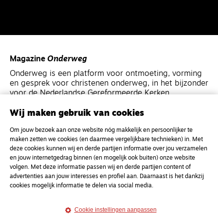
Magazine
Onderweg
Onderweg is een platform voor ontmoeting, vorming
en gesprek voor christenen onderweg, in het bijzonder
voor de Nederlandse Gereformeerde Kerken.
Wij maken gebruik van cookies
Magazine
Onderweg
Om jouw bezoek aan onze website nóg makkelijk en persoonlijker te
Kvk-nummer 33277063
maken zetten we cookies (en daarmee vergelijkbare technieken) in. Met
NL46 INGB 0117 5827 86
deze cookies kunnen wij en derde partijen informatie over jou verzamelen
en jouw internetgedrag binnen (en mogelijk ook buiten) onze website
info@onderwegonline.nl
volgen. Met deze informatie passen wij en derde partijen content of
advertenties aan jouw interesses en profiel aan. Daarnaast is het dankzij
cookies mogelijk informatie te delen via social media.
Cookie instellingen aanpassen