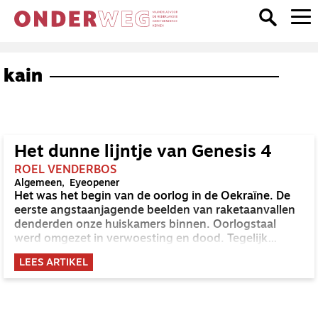
kain
Het dunne lijntje van Genesis 4
ROEL VENDERBOS
Algemeen
Eyeopener
Het was het begin van de oorlog in de Oekraïne. De
eerste angstaanjagende beelden van raketaanvallen
denderden onze huiskamers binnen. Oorlogstaal
werd omgezet in verwoesting en dood. Tegelijk
kwamen beelden binnen van mensen die zongen en
LEES ARTIKEL
bleven zingen. Mensen in schuilkelders die bij God
hun toevlucht zochten. Het is Genesis 4, anno 2022.