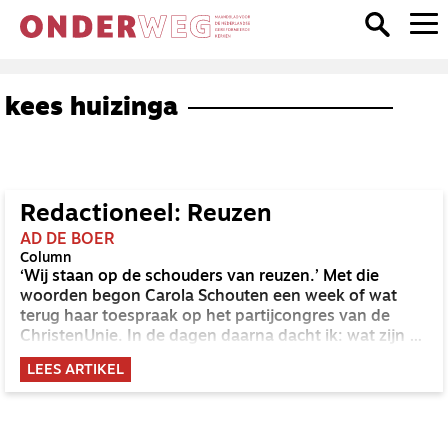
kees huizinga
Redactioneel: Reuzen
AD DE BOER
Column
‘Wij staan op de schouders van reuzen.’ Met die
woorden begon Carola Schouten een week of wat
terug haar toespraak op het partijcongres van de
ChristenUnie. In de dagen daarna dacht ik: wat zijn de
reuzen op wier schouders ik sta?
LEES ARTIKEL