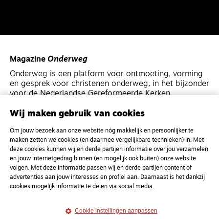
Magazine
Onderweg
Onderweg is een platform voor ontmoeting, vorming
en gesprek voor christenen onderweg, in het bijzonder
voor de Nederlandse Gereformeerde Kerken.
Wij maken gebruik van cookies
Magazine
Onderweg
Om jouw bezoek aan onze website nóg makkelijk en persoonlijker te
Kvk-nummer 33277063
maken zetten we cookies (en daarmee vergelijkbare technieken) in. Met
NL46 INGB 0117 5827 86
deze cookies kunnen wij en derde partijen informatie over jou verzamelen
en jouw internetgedrag binnen (en mogelijk ook buiten) onze website
info@onderwegonline.nl
volgen. Met deze informatie passen wij en derde partijen content of
advertenties aan jouw interesses en profiel aan. Daarnaast is het dankzij
cookies mogelijk informatie te delen via social media.
Cookie instellingen aanpassen